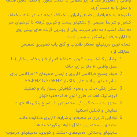
واقعی و دقیق از اهداف زیر سطحی به دست بیاورد. و نقطه دقیق هدف
و عمق را به دست آورد.
با توجه به جغرافیایی طبیعی ایران و اختلاف درجه دما در نقاط مختلف
کشور و شرایط طبیعی. از دشتهای پست و کویری گرفته تا کوههای سر
به فلک کشیده به نظر میرسد یکی از بهترین گزینه های پیش روی
حفاران حرفه ای اسکنر نمفیس است.
عمده ترین مزیتهای اسکنر طلایاب و گنج یاب تصویری نمفیس
عبارتند از :
توانایی کشف و پیداکردن اهداف( اعم از فلز و فضای خالی) تا
عمق واقعی ۱۰ متر در زیر خاک
طیف وسیع فرکانس کاربری و ارسال همزمان ۱۴ فرکانس برای
تمام عمقها و لایه های خاک از ۲/۵KHZ تا ۲۵۰KHZ.
اسکن رنگی خاک با وضوح گرافیکی بسیار بالا و تفکیک
کروماتیک اهداف فلزی/نوع خاک/حفره/تونل…
مجهز به نمایشگر رنگی مخصوص با وضوح رنگی بالا جهت
نمایش و تحلیل اسکنها
توانایی کاربری در محیطها و شرایط کاربری متفاوت مانند
محیطهای محصور و داخل غارها و گوردخمه ها،
سایتهای باستانی، محیطهای خشک و کویری، محیطهای مرطوب