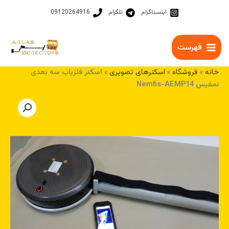
رش
اینستاگرام
تلگرام
09120264916
ه
حتوا
فهرست
خانه
»
فروشگاه
»
اسکنرهای تصویری
»
اسکنر فلزیاب سه بعدی
نمفیس Nemfis-AEMP14