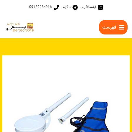
رش
اینستاگرام
تلگرام
09120264916
ه
حتوا
فهرست