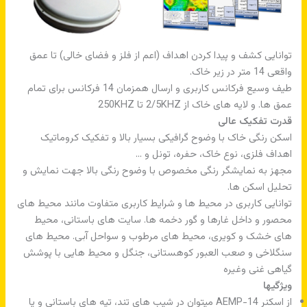
توانایی کشف و پیدا کردن اهداف (اعم از فلز و فضای خالی) تا عمق
واقعی 14 متر در زیر خاک.
طیف وسیع فرکانس کاربری و ارسال همزمان 14 فرکانس برای تمام
عمق ها. و لایه های خاک از 2/5KHZ تا 250KHZ
قدرت تفکیک عالی
اسکن رنگی خاک با وضوح گرافیکی بسیار بالا و تفکیک کروماتیک
اهداف فلزی، نوع خاک، حفره، تونل و …
مجهز به نمایشگر رنگی مخصوص با وضوح رنگی بالا جهت نمایش و
تحلیل اسکن ها.
توانایی کاربری در محیط ها و شرایط کاربری متفاوت مانند محیط های
محصور و داخل غارها و گور دخمه ها. سایت های باستانی، محیط
های خشک و کویری، محیط های مرطوب و سواحل آبی. محیط های
سنگلاخی و صعب العبور کوهستانی، جنگل و محیط هایی با پوشش
گیاهی غنی وغیره
ویژگیها
از اسکنر AEMP-14 میتوان در شیب های تند، تپه های باستانی و یا