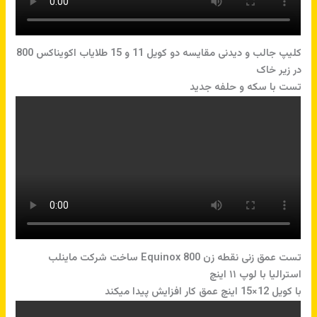
کلیپ جالب و دیدنی مقایسه دو کویل 11 و 15 طلایاب اکویناکس 800
در زیر خاک
تست با سکه و حلفه جدید
تست عمق زنی نقطه زن Equinox 800 ساخت شرکت ماینلب
استرالیا با لوپ ۱۱ اینچ
با کویل 12×15 اینچ عمق کار افزایش پیدا میکند