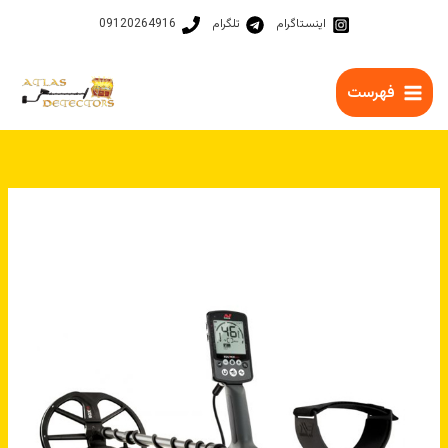
رش
اینستاگرام
تلگرام
09120264916
ه
حتوا
فهرست