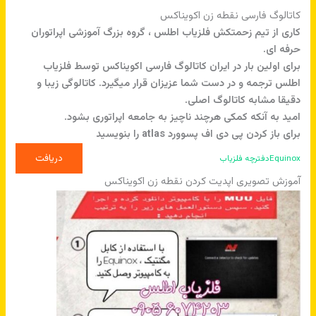
کاتالوگ فارسی نقطه زن اکویناکس
کاری از تیم زحمتکش فلزیاب اطلس ، گروه بزرگ آموزشی اپراتوران
حرفه ای.
برای اولین بار در ایران کاتالوگ فارسی اکویناکس توسط فلزیاب
اطلس ترجمه و در دست شما عزیزان قرار میگیرد. کاتالوگی زیبا و
دقیقا مشابه کاتالوگ اصلی.
امید به آنکه کمکی هرچند ناچیز به جامعه اپراتوری بشود.
برای باز کردن پی دی اف پسوورد atlas را بنویسید
دریافت
Equinoxدفترچه فلزیاب
آموزش تصویری اپدیت کردن نقطه زن اکویناکس