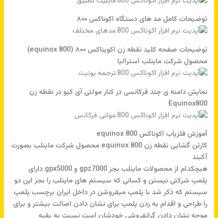
توضیحات کامل مد های دستگاه اکوناکس ۸۰۰
توضیحات صفحه کلید نقطه زن اکویناکس ۸۰۰ (equinox 800)
محصول شرکت ماینلب استرالیا
نمایش دامنه ی چند فرکانسی در کنار مولتی آی کیو در نقطه زن
Equinox800
آموزش فلزیاب اکوناکس equinox 800
کارتن گشایی نقطه زن equinox 800 محصول شرکت ماینلب بصورت
آکبند
هیچکدام از محصولات ماینلب بجز gpz7000 و gpx5000 دارای
پلمپ شرکتی نیستن و کسانی که سیستم های ماینلب را بجز این دو
سیستم که ذکر شد با پلمپ میفروشن در داخل ایران برچسب پلمپ
را طراحی و اقدام به زدن پلمپ برای نشان دادن اصالت بیشتر و برای
موجه نشان دادن گرانفروشی خودشان است نسبت به بقیه