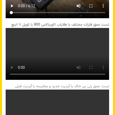
تست عمق فلزات مختلف با طلایاب اکویناکس 800 با کویل ۱۱ اینچ
تست عمق زنی زیر خاک با آپدیت جدید و مقایسه با آپدیت قبلی