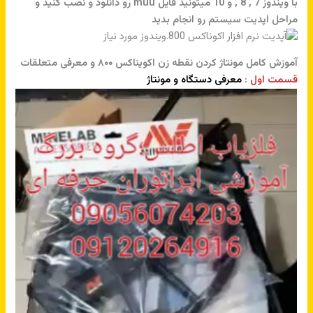
با ویندوز 7 , 8 , و 10 میتونید فایل muu رو دانلود و نصب کنید و
مراحل اپدیت سیستم رو انجام بدید
آموزش کامل مونتاژ کردن نقطه زن اکویناکس ۸۰۰ و معرفی متعلقات
قسمت اول
:
معرفی دستگاه و مونتاژ