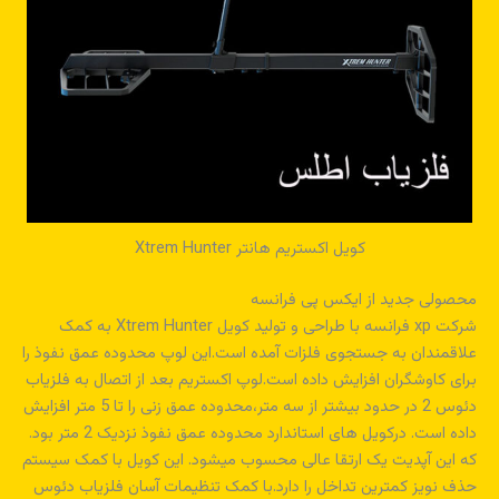
کویل اکستریم هانتر Xtrem Hunter
محصولی جدید از ایکس پی فرانسه
شرکت xp فرانسه با طراحی و تولید کویل Xtrem Hunter به کمک
علاقمندان به جستجوی فلزات آمده است.این لوپ محدوده عمق نفوذ را
برای کاوشگران افزایش داده است.لوپ اکستریم بعد از اتصال به فلزیاب
دئوس 2 در حدود بیشتر از سه متر،محدوده عمق زنی را تا 5 متر افزایش
داده است. درکویل های استاندارد محدوده عمق نفوذ نزدیک 2 متر بود.
که این آپدیت یک ارتقا عالی محسوب میشود. این کویل با کمک سیستم
حذف نویز کمترین تداخل را دارد.با کمک تنظیمات آسان فلزیاب دئوس