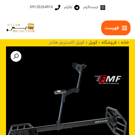
رش
اینستاگرام
تلگرام
09120264916
ه
حتوا
فهرست
خانه
»
فروشگاه
»
کویل
»
کویل اکستریم هانتر