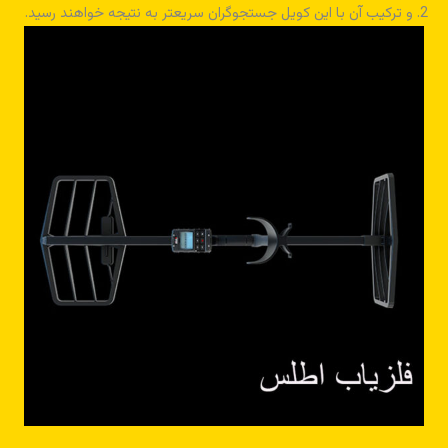
2. و ترکیب آن با این کویل جستجوگران سریعتر به نتیجه خواهند رسید.