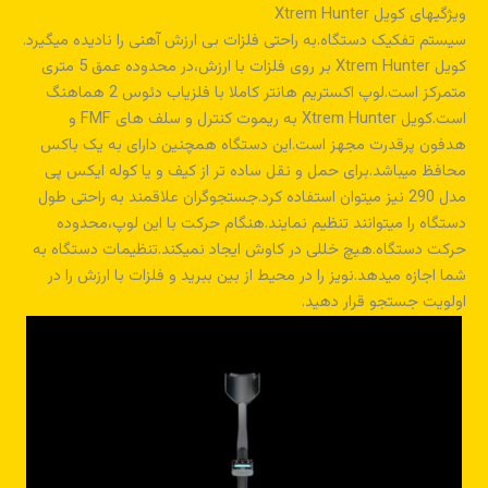
ویژگیهای کویل Xtrem Hunter
سیستم تفکیک دستگاه.به راحتی فلزات بی ارزش آهنی را نادیده میگیرد.
کویل Xtrem Hunter بر روی فلزات با ارزش،در محدوده عمق 5 متری
متمرکز است.لوپ اکستریم هانتر کاملا با فلزیاب دئوس 2 هماهنگ
است.کویل Xtrem Hunter به ریموت کنترل و سلف های FMF و
هدفون پرقدرت مجهز است.این دستگاه همچنین دارای به یک باکس
محافظ میباشد.برای حمل و نقل ساده تر از کیف و یا کوله ایکس پی
مدل 290 نیز میتوان استفاده کرد.جستجوگران علاقمند به راحتی طول
دستگاه را میتوانند تنظیم نمایند.هنگام حرکت با این لوپ،محدوده
حرکت دستگاه.هیچ خللی در کاوش ایجاد نمیکند.تنظیمات دستگاه به
شما اجازه میدهد.نویز را در محیط از بین ببرید و فلزات با ارزش را در
اولویت جستجو قرار دهید.