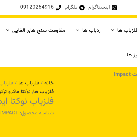
اینستاگرام
تلگرام
09120264916
لزیاب ها
ردیاب ها
مقاومت سنج های القایی
ز ها
Imp
خانه
/
فلزیاب ها
/ فلزیاب نو
فلزیاب ها
,
نوکتا ماکرو ترکی
فلزیاب نوکتا ایمپکت
شناسه محصول:
IMPACT