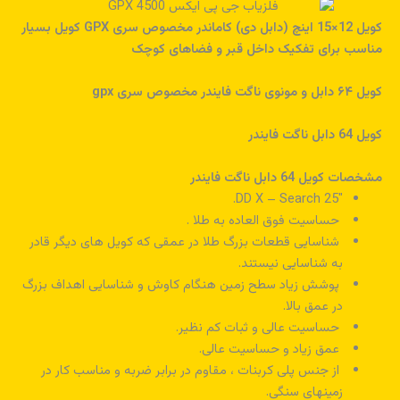
کویل 12×15 اینچ (دابل دی) کاماندر مخصوص سری GPX کویل بسیار
مناسب برای تفکیک داخل قبر و فضاهای کوچک
کویل ۶۴ دابل و مونوی ناگت فایندر مخصوص سری gpx
کویل 64 دابل ناگت فایندر
مشخصات کویل 64 دابل ناگت فایندر
25″ DD X – Search.
حساسیت فوق العاده به طلا .
شناسایی قطعات بزرگ طلا در عمقی که کویل های دیگر قادر
به شناسایی نیستند.
پوشش زیاد سطح زمین هنگام کاوش و شناسایی اهداف بزرگ
در عمق بالا.
حساسیت عالی و ثبات کم نظیر.
عمق زیاد و حساسیت عالی.
از جنس پلی کربنات ، مقاوم در برابر ضربه و مناسب کار در
زمینهای سنگی.