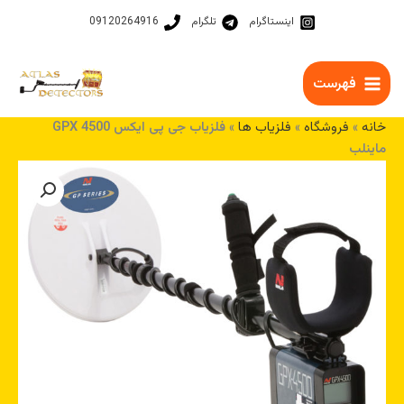
رش
اینستاگرام
تلگرام
09120264916
ه
حتوا
فهرست
خانه
»
فروشگاه
»
فلزیاب ها
»
فلزیاب جی پی ایکس GPX 4500
ماینلب