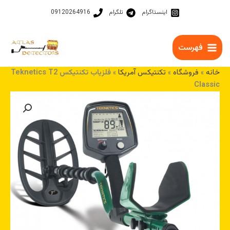
رش
اینستاگرام
تلگرام
09120264916
ه
حتوا
فهرست
خانه
»
فروشگاه
»
تکنتیکس آمریکا
»
فلزیاب تکنتیکس Teknetics T2
Classic