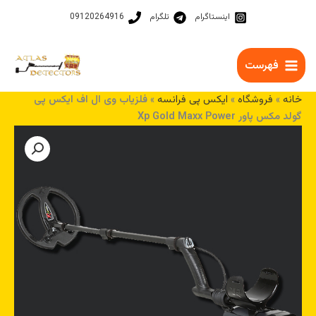
رش
اینستاگرام
تلگرام
09120264916
ه
حتوا
فهرست
خانه
»
فروشگاه
»
ایکس پی فرانسه
»
فلزیاب وی ال اف ایکس پی
گولد مکس پاور Xp Gold Maxx Power