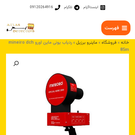
رش
اینستاگرام
تلگرام
09120264916
ه
حتوا
فهرست
خانه
»
فروشگاه
»
ماینرو برزیل
»
ردیاب یونی ماین اورو mineiro dch
85m