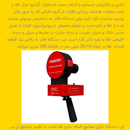
عادی و مگنتومتر جستجو و کشف نمود .اما فلزات گرانبها مثل طلا و
نقره متفاوت هستند زیرا این فلزات در گروه فلزاتی که به مرور زمان
یونیزه میشوند قرار دارند واین دستگاه قادر به تشخیص یونهای منتشر
شده از طلا و نقره است و عوامل محیطی در یونیزاسیون فلزات از قبیل
جنس خاک و میزان رطوبت و درجه حرارت در محیط و میزان و درجه
خلوص طلا و نقره تاثیر گذار است. این دستگاه قادر به یافتن یک قطعه
کوچک طلا در ابعاد 14×20 میلی متر در فاصله 350 متری میباشد
این دستگاه دارای سوئیچ طبقه بندی فلز است. با تغییر سوییچ آن می