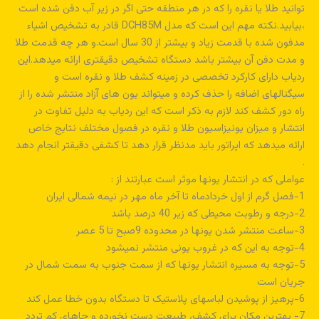
توانید طلا یا نقره را که در هر منطقه حتی اگر در زیر آب دفن شده است
،بیابید.نکته مهم این است که مدل DCH85M قادر به تشخیص اشیاء
مدفون شده با قدمت زیاد و بیشتر از 30 سال است.و هر چه قدمت طلا
و مدت دفن آن بیشتر باشد دستگاه تشخیص دقیقتری ارائه میدهد.این
ردیاب دارای کارکرد تخصصی در زمینه کشف طلا و نقره است و
سیگنالهای اضافه را حذف کرده و میتواند یون های آزاد منتشر شده را از
راه دور کشف کند لازم به ذکر است که این ردیاب به دلیل تفاوت در
انتشار و میزان یونیزاسیون طلا و نقره در فصول مختلف نتایج خاص
ارائه میدهد که اپراتور باید مدنظر قرار دهد تا کشفی دقیقتر انجام دهد
.
عواملی که در انتشار یونها موثر است عبارتند از :
1-فصل گرم از اول خردادماه تا آخر ماه مهر در نیمه شمالی ایران
2-درجه و رطوبت محیطی که زیر 40 درصد باشد
3-ساعت منتشر شدن یونها در محدوده 9صبح تا 5 عصر
4-توجه به این که در غروب یونی منتشر نمیشود
5-توجه به مسیره انتشار یونها که از سمت جنوب به سمت شمال در
جریان است
6-پرهیز از پوشیدن لباسهای پلاستیک تا دستگاه بدون خطا عمل کند
7- بهترین مکان برای کشف، طبیعت دست نخورده و جاهای کم تردد