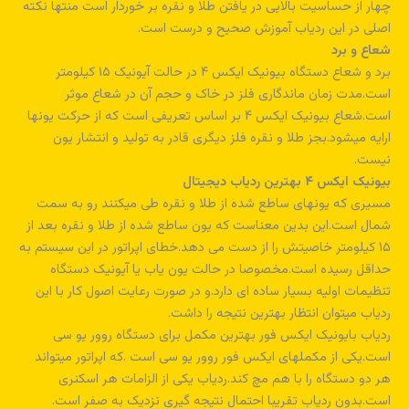
چهار از حساسیت بالایی در یافتن طلا و نقره بر خوردار است منتها نکته
اصلی در این ردیاب آموزش صحیح و درست است.
شعاع و برد
برد و شعاع دستگاه بیونیک ایکس ۴ در حالت آیونیک ۱۵ کیلومتر
است.مدت زمان ماندگاری فلز در خاک و حجم آن در شعاع موثر
است.شعاع بیونیک ایکس ۴ بر اساس تعریفی است که از حرکت یونها
ارایه میشود.بجز طلا و نقره فلز دیگری قادر به تولید و انتشار یون
نیست.
بیونیک ایکس ۴ بهترین ردیاب دیجیتال
مسیری که یونهای ساطع شده از طلا و نقره طی میکنند رو به سمت
شمال است.این بدین معناست که یون ساطع شده از طلا و نقره بعد از
۱۵ کیلومتر خاصیتش را از دست می دهد.خطای اپراتور در این سیستم به
حداقل رسیده است.مخصوصا در حالت یون یاب یا آیونیک دستگاه
تنظیمات اولیه بسیار ساده ای دارد.و در صورت رعایت اصول کار با این
ردیاب میتوان انتظار بهترین نتیجه را داشت.
ردیاب بایونیک ایکس فور بهترین مکمل برای دستگاه روور یو سی
است.یکی از مکملهای ایکس فور روور یو سی است .که اپراتور میتواند
هر دو دستگاه را با هم مچ کند.ردیاب یکی از الزامات هر اسکنری
است.بدون ردیاب تقریبا احتمال نتیجه گیری نزدیک به صفر است.