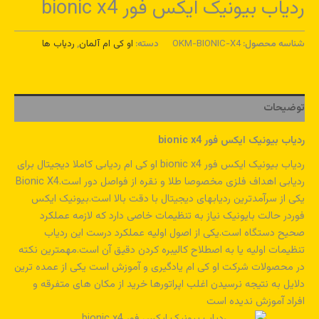
ردیاب بیونیک ایکس فور bionic x4
شناسه محصول:
OKM-BIONIC-X4
دسته:
او کی ام آلمان
,
ردیاب ها
توضیحات
ردیاب بیونیک ایکس فور bionic x4
ردیاب بیونیک ایکس فور bionic x4 او کی ام ردیابی کاملا دیجیتال برای
ردیابی اهداف فلزی مخصوصا طلا و نقره از فواصل دور است.Bionic X4
یکی از سرآمدترین ردیابهای دیجیتال با دقت بالا است.بیونیک ایکس
فوردر حالت بایونیک نیاز به تنظیمات خاصی دارد که لازمه عملکرد
صحیح دستگاه است.یکی از اصول اولیه عملکرد درست این ردیاب
تنظیمات اولیه یا به اصطلاح کالیبره کردن دقیق آن است.مهمترین نکته
در محصولات شرکت او کی ام یادگیری و آموزش است یکی از عمده ترین
دلایل به نتیجه نرسیدن اغلب اپراتورها خرید از مکان های متفرقه و
افراد آموزش ندیده است