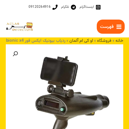
رش
اینستاگرام
تلگرام
09120264916
ه
حتوا
فهرست
خانه
»
فروشگاه
»
او کی ام آلمان
»
ردیاب بیونیک ایکس فور bionic x4