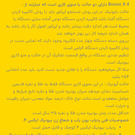
Bionic X 4 دارای دو حالت یا منوی کاری است که عبارتند از :
حالت بایونیک :در این روش جستجو اپراتور باید با روش کالیبره کردن
دستگاه آشنا باشد.کالیبره کردن دستگاه نوعی آماده سازی دستگاه با
محیط است.هر اندازه دقت بیشتر باشد و اپراتور اصول کار را بلد باشد به
همان اندازه نتیجه کار نیز بهتر خواهد شد.
برروی دسته دستگاه چهار عدد الکترود وجود دارند که تماس دست در
زمان کالیبره کردن دستگاه الزامی است.
تنظیم عددی دستگاه در واقع قسمت تفکیک آن در حالت و منو کاری
بیونیک است.
مثلا اگر میخواهید دستگاه را با طلای جدید تست کنید باید عدد انتخابی
۲۵۴ باشد.
حالت آیونیک : در این منوی کاری دستگاه فقط به طلا و نقره قدیمی
حساسیت نشان میدهد.میزان یونیزه شدن طلا و نقره تابع شرایط و
عوامل متععدی است مانند نوع خاک-درصد مواد معدنی-میزان رطوبت
و حرارت است.
حداقل مدت زمان یونیزه شدن طلا و نقره ۳۵ سال است.
خصوصیات فنی ردیاب یون یاب و شعاع زن بیونیک ایکس ۴:
ردیاب بیونیک ایکس ۴ کوچک و قابل حمل است.
دارای گوشی اندروید جهت تعیین مسیر و مکان هدف مورد نظر.