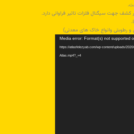
ت.
 کشف جهت سیگنال فلزات تاثیر فراوانی دارد.
.
 و رطوبتی وانواع خاک های معدنی)
Media error: Format(s) not supported o
https://atlasfelezyab.com/wp-content/uploads/20-
Atlas.mp4?_=4