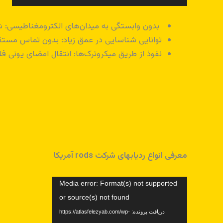
بدون وابستگی به میدان‌های الکترومغناطیسی: ش
توانایی شناسایی در عمق زیاد: بدون تماس مستق
نفوذ از طریق میکروترک‌ها: انتقال امضای یونی فلز
معرفی انواع ردیابهای شرکت rods آمریکا
نمایشگر
Media error: Format(s) not supported
ویدیو
or source(s) not found
دریافت پرونده: https://atlasfelezyab.com/wp-