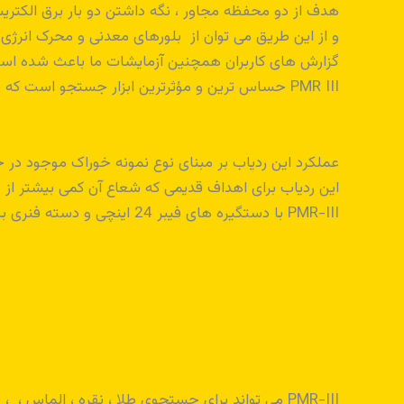
هدف از دو محفظه مجاور ، نگه داشتن دو بار برق الکتری
و از این طریق می توان از بلورهای معدنی و محرک انرژی 
گزارش های کاربران همچنین آزمایشات ما باعث شده است
PMR III حساس ترین و مؤثرترین ابزار جستجو است که با فناوری موجود در دسترس ساخته شده است.
عملکرد این ردیاب بر مبنای نوع نمونه خوراک موجود د
این ردیاب برای اهداف قدیمی که شعاع آن کمی بیشتر از 20 مایل فاصله داشته باشند نیز کاربرد دارد .
PMR-III با دستگیره های فیبر 24 اینچی و دسته فنری به همان روش Precision- PMR-II عمل می کند و اینکه دارای حساسیت و دقت بیشتری است.
PMR-III می تواند برای جستجوی طلا ، نقره ، الماس ، ، سرب ، مس ، جیوه یا هر فلز یا مواد معدنی دیگر استفاده شود.