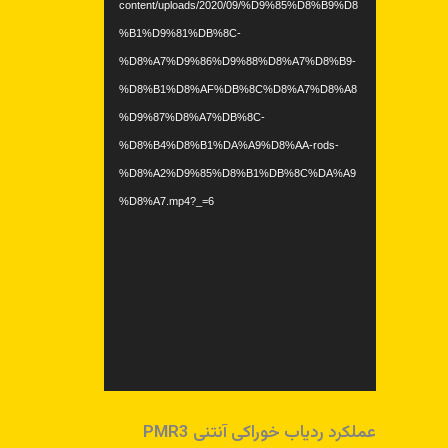
content/uploads/2020/09/%D9%85%D8%B9%D8
%B1%D9%81%DB%8C-
%D8%A7%D9%86%D9%88%D8%A7%D8%B9-
%D8%B1%D8%AF%DB%8C%D8%A7%D8%A8
%D9%87%D8%A7%DB%8C-
%D8%B4%D8%B1%DA%A9%D8%AA-rods-
%D8%A2%D9%85%D8%B1%DB%8C%DA%A9
%D8%A7.mp4?_=6
عملکرد ردیاب خوراکی آنتنی PMR3