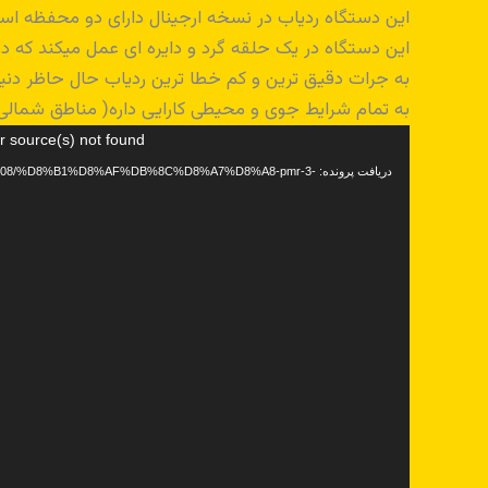
این دستگاه ردیاب در نسخه ارجینال دارای دو محفظه اس
این دستگاه در یک حلقه گرد و دایره ای عمل میکند که در
به جرات دقیق ترین و کم خطا ترین ردیاب حال حاظر دنیا
به تمام شرایط جوی و محیطی کارایی داره( مناطق شمالی
نمایشگر
r source(s) not found
ویدیو
دریافت پرونده: 20/08/%D8%B1%D8%AF%DB%8C%D8%A7%D8%A8-pmr-3