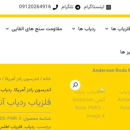
اینستاگرام
تلگرام
09120264916
لزیاب ها
ردیاب ها
مقاومت سنج های القایی
ز ها
خانه
/
اندرسون رادز آمریکا
/ فلزی
اندرسون رادز آمریکا
,
ردیاب 
فلزیاب ردیاب آنتنی  Rods PMR3
شناسه محصول:
DS-PMR-3
برچسب:
ردیاب
,
فلزیاب اطلس